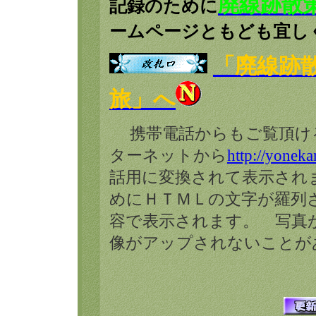
廃線跡散
記録のために
ームページともども宜し
「廃線跡
旅」へ
携帯電話からもご覧頂け
ターネットから
http://yoneka
話用に変換されて表示され
めにＨＴＭＬの文字が羅列
容で表示されます。 写真
像がアップされないことが